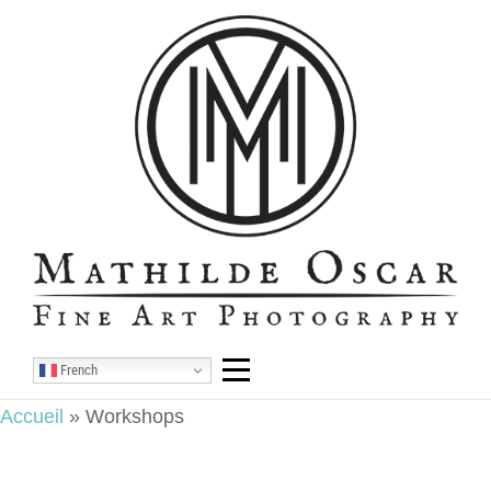
Aller
au
contenu
French
Accueil
»
Workshops