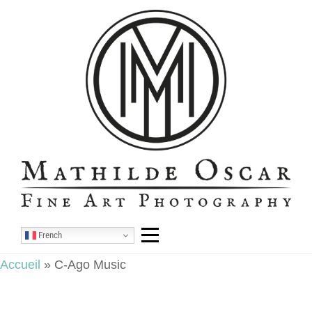
Aller
au
contenu
French
Accueil
»
C-Ago Music