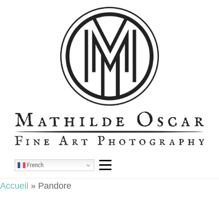
Aller
au
contenu
French
Accueil
»
Pandore