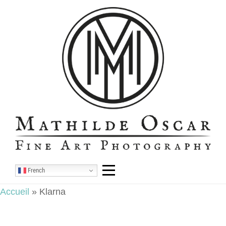
Aller
au
contenu
French
Accueil
»
Klarna